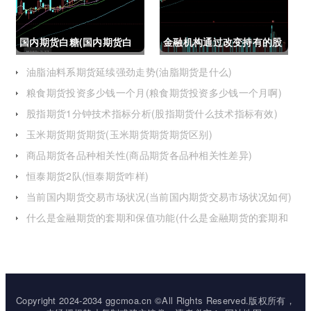
国内期货白糖(国内期货白
金融机构通过改变持有的股
糖合约是怎么交割)
指期货合约(股指期货合约
油脂油料系期货延续强劲走势(油脂期货是什么)
粮食期货投资多少钱一个月(粮食期货投资多少钱一个月啊)
最长持有多久)
股指期货1分钟技术指标分析(股指期货什么技术指标有效)
玉米期货期货期货(玉米期货期货期货区别)
商品期货各品种相关性(商品期货各品种相关性差异)
恒泰期货2队(恒泰期货咋样)
当前国内期货交易市场状况(当前国内期货交易市场状况如何)
什么是金融期货的套期和保值功能(什么是金融期货的套期和
保值功能的区别)
Copyright 2024-2034 ggcmoa.cn ©All Rights Reserved.版权所有，