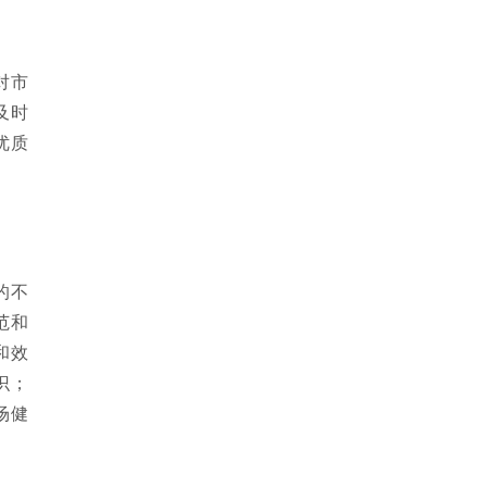
对市
及时
优质
的不
范和
和效
识；
场健