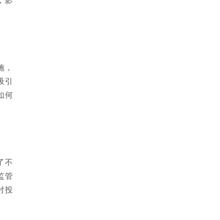
施，
吸引
如何
了不
监管
对投