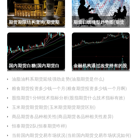
期货期限结构查询(期货期
期货日线模型趋势图(期货
限结构)
日线模型趋势图怎么看)
国内期货白糖(国内期货白
金融机构通过改变持有的股
糖合约是怎么交割)
指期货合约(股指期货合约
油脂油料系期货延续强劲走势(油脂期货是什么)
粮食期货投资多少钱一个月(粮食期货投资多少钱一个月啊)
最长持有多久)
股指期货1分钟技术指标分析(股指期货什么技术指标有效)
玉米期货期货期货(玉米期货期货期货区别)
商品期货各品种相关性(商品期货各品种相关性差异)
恒泰期货2队(恒泰期货咋样)
当前国内期货交易市场状况(当前国内期货交易市场状况如何)