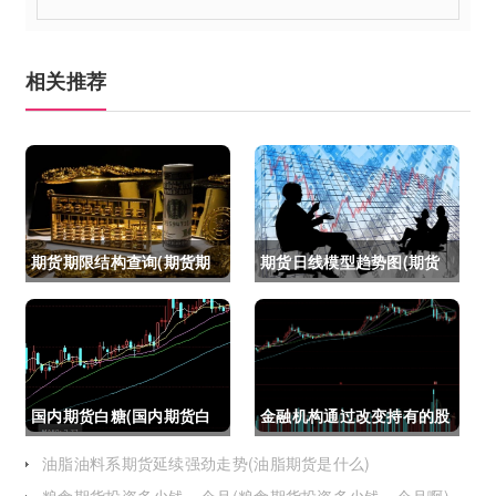
相关推荐
期货期限结构查询(期货期
期货日线模型趋势图(期货
限结构)
日线模型趋势图怎么看)
国内期货白糖(国内期货白
金融机构通过改变持有的股
糖合约是怎么交割)
指期货合约(股指期货合约
油脂油料系期货延续强劲走势(油脂期货是什么)