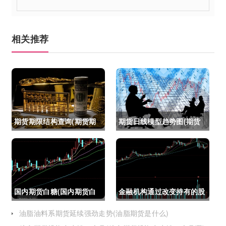
相关推荐
期货期限结构查询(期货期
期货日线模型趋势图(期货
限结构)
日线模型趋势图怎么看)
国内期货白糖(国内期货白
金融机构通过改变持有的股
糖合约是怎么交割)
指期货合约(股指期货合约
油脂油料系期货延续强劲走势(油脂期货是什么)