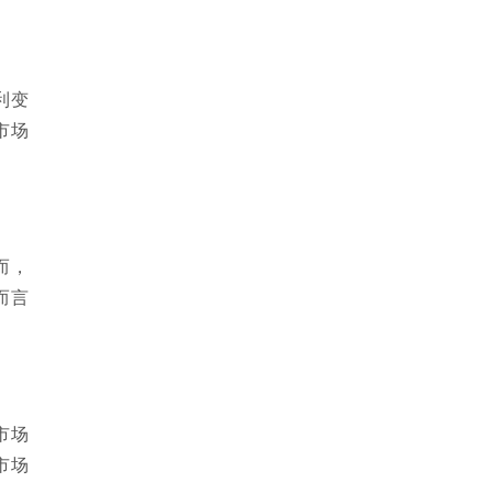
利变
市场
而，
而言
市场
市场