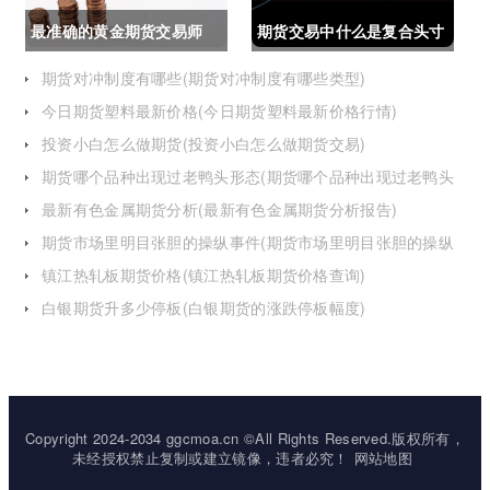
最准确的黄金期货交易师
期货交易中什么是复合头寸
(最准确的黄金期货交易师
(期货交易中什么是复合头
期货对冲制度有哪些(期货对冲制度有哪些类型)
今日期货塑料最新价格(今日期货塑料最新价格行情)
是谁)
寸交易)
投资小白怎么做期货(投资小白怎么做期货交易)
期货哪个品种出现过老鸭头形态(期货哪个品种出现过老鸭头
形态的变化)
最新有色金属期货分析(最新有色金属期货分析报告)
期货市场里明目张胆的操纵事件(期货市场里明目张胆的操纵
事件是什么)
镇江热轧板期货价格(镇江热轧板期货价格查询)
白银期货升多少停板(白银期货的涨跌停板幅度)
Copyright 2024-2034 ggcmoa.cn ©All Rights Reserved.版权所有，
未经授权禁止复制或建立镜像，违者必究！
网站地图