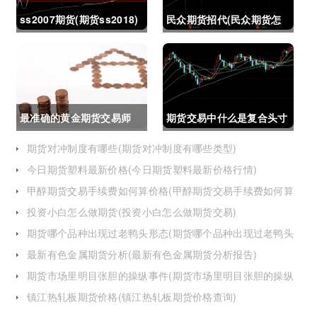
ss2007期货(期货ss2018)
民众期货招代(民众期货怎
么了)
最准确的黄金期货交易师
期货交易中什么是复合头寸
(最准确的黄金期货交易师
(期货交易中什么是复合头
期货对冲制度有哪些(期货对冲制度有哪些类型)
今日期货塑料最新价格(今日期货塑料最新价格行情)
是谁)
寸交易)
甲醇期货交易手续费如何算价格(甲醇期货交易手续费如何算
价格的)
投资小白怎么做期货(投资小白怎么做期货交易)
期货哪个品种出现过老鸭头形态(期货哪个品种出现过老鸭头
形态的变化)
最新有色金属期货分析(最新有色金属期货分析报告)
期货市场里明目张胆的操纵事件(期货市场里明目张胆的操纵
事件是什么)
镇江热轧板期货价格(镇江热轧板期货价格查询)