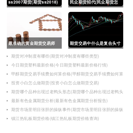
ss2007期货(期货ss2018)
民众期货招代(民众期货怎
么了)
最准确的黄金期货交易师
期货交易中什么是复合头寸
(最准确的黄金期货交易师
(期货交易中什么是复合头
期货对冲制度有哪些(期货对冲制度有哪些类型)
今日期货塑料最新价格(今日期货塑料最新价格行情)
是谁)
寸交易)
甲醇期货交易手续费如何算价格(甲醇期货交易手续费如何算
价格的)
投资小白怎么做期货(投资小白怎么做期货交易)
期货哪个品种出现过老鸭头形态(期货哪个品种出现过老鸭头
形态的变化)
最新有色金属期货分析(最新有色金属期货分析报告)
期货市场里明目张胆的操纵事件(期货市场里明目张胆的操纵
事件是什么)
镇江热轧板期货价格(镇江热轧板期货价格查询)