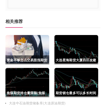
相关推荐
资金不够怎么交易股指期货
大连星海期货大厦四区改建
(资金不够怎么交易股指期
(大连星海广场期货大厦)
货呢)
焦煤期货持仓量限额(焦煤
期货锁仓最多可以多长时间
期货持仓量限额是多少)
(期货锁仓最多可以多长时
大连中石油期货储备库(大连原油期货)