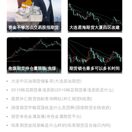
资金不够怎么交易股指期货
大连星海期货大厦四区改建
(资金不够怎么交易股指期
(大连星海广场期货大厦)
货呢)
焦煤期货持仓量限额(焦煤
期货锁仓最多可以多长时间
期货持仓量限额是多少)
(期货锁仓最多可以多长时
大连中石油期货储备库(大连原油期货)
2010棉花期货暴涨原因(2010棉花期货暴涨原因是什么)
间卖出)
股票外汇期货指标查询网站(外汇期货k线图)
国债期货窄幅震荡收盘什么意思啊(国债期货全线收跌)
期货有色金属直播(有色金属期货平台)
纸浆期货波段策略是什么样的(纸浆期货适合做日内吗)