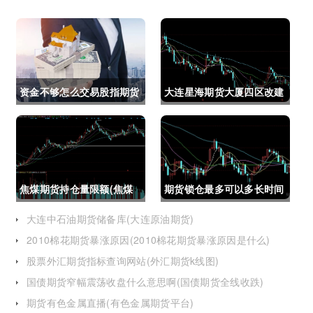
资金不够怎么交易股指期货
大连星海期货大厦四区改建
(资金不够怎么交易股指期
(大连星海广场期货大厦)
货呢)
焦煤期货持仓量限额(焦煤
期货锁仓最多可以多长时间
期货持仓量限额是多少)
(期货锁仓最多可以多长时
大连中石油期货储备库(大连原油期货)
2010棉花期货暴涨原因(2010棉花期货暴涨原因是什么)
间卖出)
股票外汇期货指标查询网站(外汇期货k线图)
国债期货窄幅震荡收盘什么意思啊(国债期货全线收跌)
期货有色金属直播(有色金属期货平台)