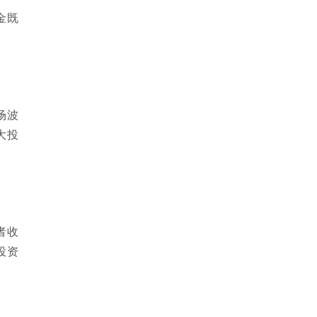
金既
场波
大投
者收
投资