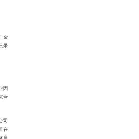
证金
记录
些因
综合
公司
其在
整自