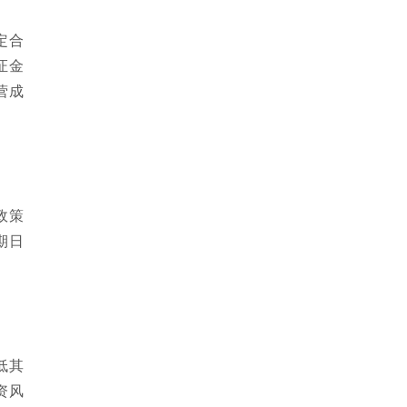
定合
证金
营成
政策
期日
低其
资风