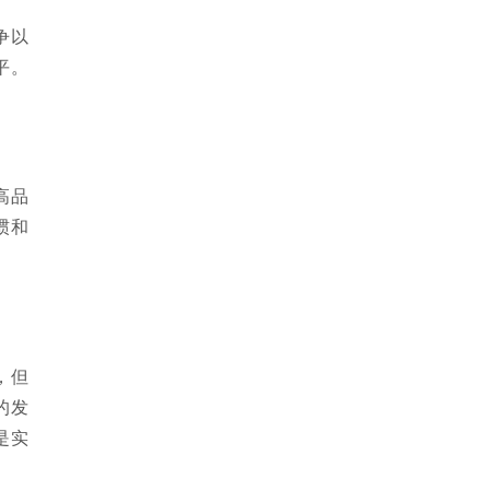
争以
平。
高品
惯和
，但
的发
是实