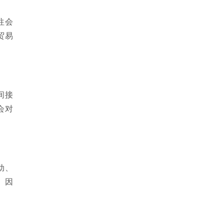
往会
贸易
间接
会对
动、
。因