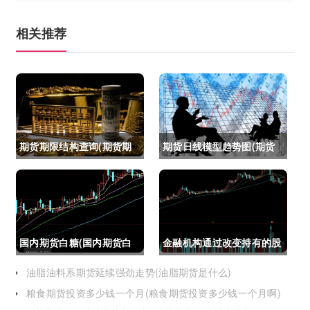
相关推荐
期货期限结构查询(期货期
期货日线模型趋势图(期货
限结构)
日线模型趋势图怎么看)
国内期货白糖(国内期货白
金融机构通过改变持有的股
糖合约是怎么交割)
指期货合约(股指期货合约
油脂油料系期货延续强劲走势(油脂期货是什么)
粮食期货投资多少钱一个月(粮食期货投资多少钱一个月啊)
最长持有多久)