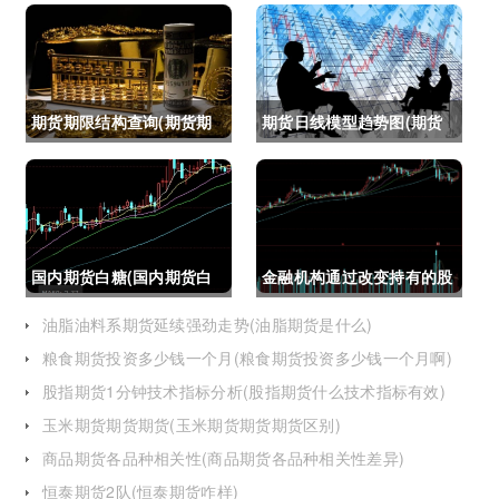
期货期限结构查询(期货期
期货日线模型趋势图(期货
限结构)
日线模型趋势图怎么看)
国内期货白糖(国内期货白
金融机构通过改变持有的股
糖合约是怎么交割)
指期货合约(股指期货合约
油脂油料系期货延续强劲走势(油脂期货是什么)
粮食期货投资多少钱一个月(粮食期货投资多少钱一个月啊)
最长持有多久)
股指期货1分钟技术指标分析(股指期货什么技术指标有效)
玉米期货期货期货(玉米期货期货期货区别)
商品期货各品种相关性(商品期货各品种相关性差异)
恒泰期货2队(恒泰期货咋样)