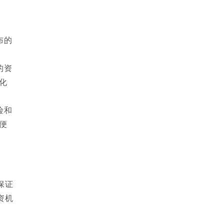
布的
的资
化
险和
便
保证
资机