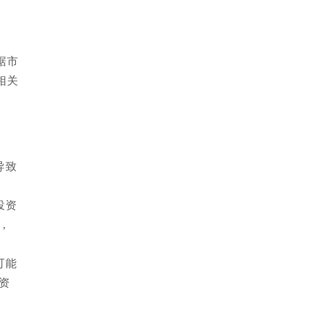
据市
相关
导致
投资
，
可能
资