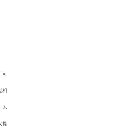
所可
能相
，以
取提