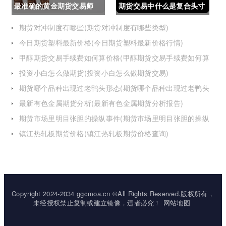
最准确的黄金期货交易师
期货交易中什么是复合头寸
(最准确的黄金期货交易师
(期货交易中什么是复合头
期货对冲制度有哪些(期货对冲制度有哪些类型)
今日期货塑料最新价格(今日期货塑料最新价格行情)
是谁)
寸交易)
甲醇期货交易手续费如何算价格(甲醇期货交易手续费如何算
价格的)
投资小白怎么做期货(投资小白怎么做期货交易)
期货哪个品种出现过老鸭头形态(期货哪个品种出现过老鸭头
形态的变化)
最新有色金属期货分析(最新有色金属期货分析报告)
期货市场里明目张胆的操纵事件(期货市场里明目张胆的操纵
事件是什么)
镇江热轧板期货价格(镇江热轧板期货价格查询)
Copyright 2024-2034 ggcmoa.cn ©All Rights Reserved.版权所有，
未经授权禁止复制或建立镜像，违者必究！
网站地图