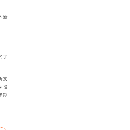
的新
的了
析支
深投
指期