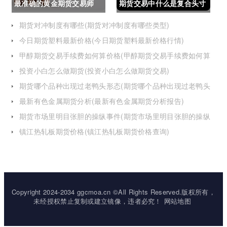
最准确的黄金期货交易师
期货交易中什么是复合头寸
(最准确的黄金期货交易师
(期货交易中什么是复合头
期货对冲制度有哪些(期货对冲制度有哪些类型)
今日期货塑料最新价格(今日期货塑料最新价格行情)
是谁)
寸交易)
甲醇期货交易手续费如何算价格(甲醇期货交易手续费如何算
价格的)
投资小白怎么做期货(投资小白怎么做期货交易)
期货哪个品种出现过老鸭头形态(期货哪个品种出现过老鸭头
形态的变化)
最新有色金属期货分析(最新有色金属期货分析报告)
期货市场里明目张胆的操纵事件(期货市场里明目张胆的操纵
事件是什么)
镇江热轧板期货价格(镇江热轧板期货价格查询)
Copyright 2024-2034 ggcmoa.cn ©All Rights Reserved.版权所有，
未经授权禁止复制或建立镜像，违者必究！
网站地图