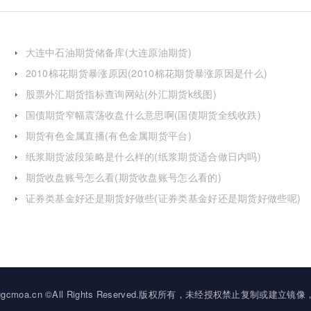
大连中石油期货储备库(大连原油期货)
2010棉花期货暴涨原因(2010棉花期货暴涨原因是什么)
股票外汇期货指标查询网站(外汇期货k线图)
国债期货窄幅震荡收盘什么意思啊(国债期货全线收跌)
期货有色金属直播(有色金属期货平台)
纸浆期货波段策略是什么样的(纸浆期货适合做日内吗)
期货收盘账号怎么看(期货收盘账号怎么看的)
证券类基金好还是期货好做些(证券类基金好还是期货好做些呢)
2034 ggcmoa.cn ©All Rights Reserved.版权所有，未经授权禁止复制或建