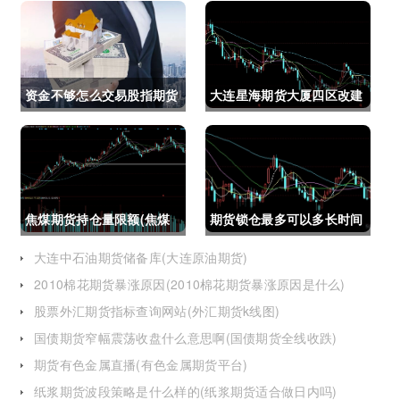
资金不够怎么交易股指期货
大连星海期货大厦四区改建
(资金不够怎么交易股指期
(大连星海广场期货大厦)
货呢)
焦煤期货持仓量限额(焦煤
期货锁仓最多可以多长时间
期货持仓量限额是多少)
(期货锁仓最多可以多长时
大连中石油期货储备库(大连原油期货)
2010棉花期货暴涨原因(2010棉花期货暴涨原因是什么)
间卖出)
股票外汇期货指标查询网站(外汇期货k线图)
国债期货窄幅震荡收盘什么意思啊(国债期货全线收跌)
期货有色金属直播(有色金属期货平台)
纸浆期货波段策略是什么样的(纸浆期货适合做日内吗)