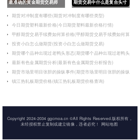
最准确的黄金期货交易师
期货交易中什么是复合头寸
(最准确的黄金期货交易师
(期货交易中什么是复合头
期货对冲制度有哪些(期货对冲制度有哪些类型)
今日期货塑料最新价格(今日期货塑料最新价格行情)
是谁)
寸交易)
甲醇期货交易手续费如何算价格(甲醇期货交易手续费如何算
价格的)
投资小白怎么做期货(投资小白怎么做期货交易)
期货哪个品种出现过老鸭头形态(期货哪个品种出现过老鸭头
形态的变化)
最新有色金属期货分析(最新有色金属期货分析报告)
期货市场里明目张胆的操纵事件(期货市场里明目张胆的操纵
事件是什么)
镇江热轧板期货价格(镇江热轧板期货价格查询)
Copyright 2024-2034 ggcmoa.cn ©All Rights Reserved.版权所有，
未经授权禁止复制或建立镜像，违者必究！
网站地图