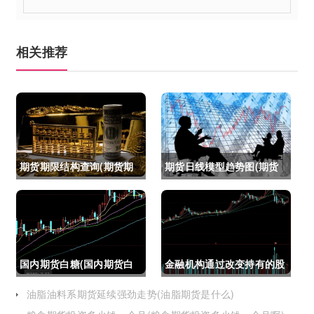
相关推荐
期货期限结构查询(期货期
期货日线模型趋势图(期货
限结构)
日线模型趋势图怎么看)
国内期货白糖(国内期货白
金融机构通过改变持有的股
糖合约是怎么交割)
指期货合约(股指期货合约
油脂油料系期货延续强劲走势(油脂期货是什么)