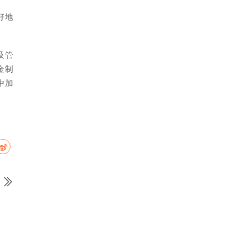
好地
及管
金制
中加
篇
详
）