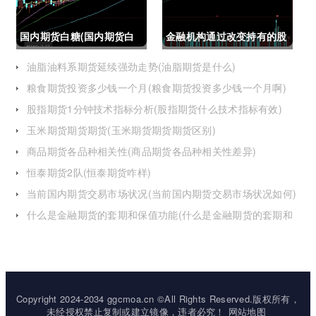
国内期货白糖(国内期货白
金融机构通过改变持有的股
糖合约是怎么交割)
指期货合约(股指期货合约
油脂油料系期货延续强劲走势(油脂期货是什么)
粮食期货投资多少钱一个月(粮食期货投资多少钱一个月啊)
最长持有多久)
股指期货1分钟技术指标分析(股指期货什么技术指标有效)
玉米期货期货期货(玉米期货期货期货区别)
商品期货各品种相关性(商品期货各品种相关性差异)
恒泰期货2队(恒泰期货咋样)
当前国内期货交易市场状况(当前国内期货交易市场状况如何)
什么是金融期货的套期和保值功能(什么是金融期货的套期和
保值功能的区别)
Copyright 2024-2034 ggcmoa.cn ©All Rights Reserved.版权所有，
未经授权禁止复制或建立镜像，违者必究！
网站地图