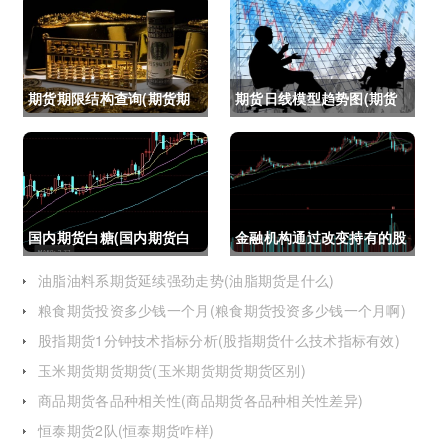
期货期限结构查询(期货期
期货日线模型趋势图(期货
限结构)
日线模型趋势图怎么看)
国内期货白糖(国内期货白
金融机构通过改变持有的股
糖合约是怎么交割)
指期货合约(股指期货合约
油脂油料系期货延续强劲走势(油脂期货是什么)
粮食期货投资多少钱一个月(粮食期货投资多少钱一个月啊)
最长持有多久)
股指期货1分钟技术指标分析(股指期货什么技术指标有效)
玉米期货期货期货(玉米期货期货期货区别)
商品期货各品种相关性(商品期货各品种相关性差异)
恒泰期货2队(恒泰期货咋样)