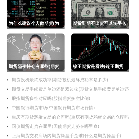
为什么建议个人做期货(为
期货到期不出货可以转平仓
什么建议个人做期货交易)
吗吗(期货如果到期不平仓
怎么办)
期货隔夜持仓有哪些(期货
镍王期货是看跌(镍王期货
隔夜持仓有哪些风险)
是看跌还是看涨)
期货投机最终成功率(期货投机最终成功率是多少)
期货交易手续费是单边还是双边收(期货交易手续费是单边还
是双边收费)
股指期货多空对应吗(股指期货多空比例)
中国银行期货市场(中国银行期货市场行情)
重庆有期货鸡蛋交易的仓库吗(重庆有期货鸡蛋交易的仓库吗
在哪里)
国债期货走势在哪里(国债期货走势在哪里查)
上海期货交易所场内期货操盘手是谁(什么是期货操盘手)