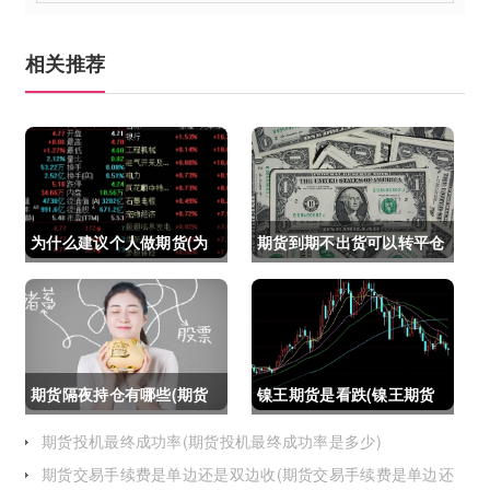
相关推荐
为什么建议个人做期货(为
期货到期不出货可以转平仓
什么建议个人做期货交易)
吗吗(期货如果到期不平仓
怎么办)
期货隔夜持仓有哪些(期货
镍王期货是看跌(镍王期货
隔夜持仓有哪些风险)
是看跌还是看涨)
期货投机最终成功率(期货投机最终成功率是多少)
期货交易手续费是单边还是双边收(期货交易手续费是单边还