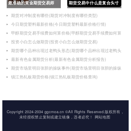
最准确的黄金期货交易师
期货交易中什么是复合头寸
(最准确的黄金期货交易师
(期货交易中什么是复合头
期货对冲制度有哪些(期货对冲制度有哪些类型)
今日期货塑料最新价格(今日期货塑料最新价格行情)
是谁)
寸交易)
甲醇期货交易手续费如何算价格(甲醇期货交易手续费如何算
价格的)
投资小白怎么做期货(投资小白怎么做期货交易)
期货哪个品种出现过老鸭头形态(期货哪个品种出现过老鸭头
形态的变化)
最新有色金属期货分析(最新有色金属期货分析报告)
期货市场里明目张胆的操纵事件(期货市场里明目张胆的操纵
事件是什么)
镇江热轧板期货价格(镇江热轧板期货价格查询)
Copyright 2024-2034 ggcmoa.cn ©All Rights Reserved.版权所有，
未经授权禁止复制或建立镜像，违者必究！
网站地图