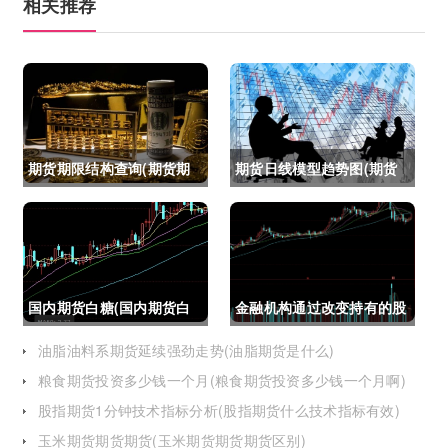
相关推荐
期货期限结构查询(期货期
期货日线模型趋势图(期货
限结构)
日线模型趋势图怎么看)
国内期货白糖(国内期货白
金融机构通过改变持有的股
糖合约是怎么交割)
指期货合约(股指期货合约
油脂油料系期货延续强劲走势(油脂期货是什么)
粮食期货投资多少钱一个月(粮食期货投资多少钱一个月啊)
最长持有多久)
股指期货1分钟技术指标分析(股指期货什么技术指标有效)
玉米期货期货期货(玉米期货期货期货区别)