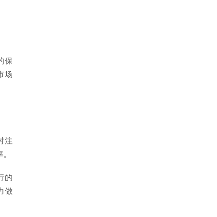
的保
市场
时注
率。
行的
力做