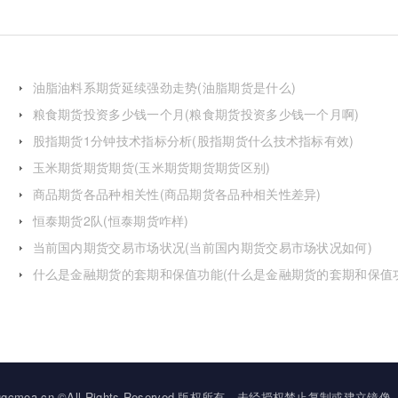
油脂油料系期货延续强劲走势(油脂期货是什么)
粮食期货投资多少钱一个月(粮食期货投资多少钱一个月啊)
股指期货1分钟技术指标分析(股指期货什么技术指标有效)
玉米期货期货期货(玉米期货期货期货区别)
商品期货各品种相关性(商品期货各品种相关性差异)
恒泰期货2队(恒泰期货咋样)
当前国内期货交易市场状况(当前国内期货交易市场状况如何)
什么是金融期货的套期和保值功能(什么是金融期货的套期和保值
的区别)
2034 ggcmoa.cn ©All Rights Reserved.版权所有，未经授权禁止复制或建