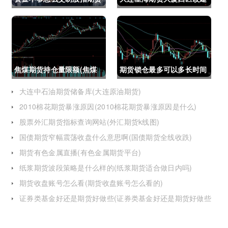
(资金不够怎么交易股指期
(大连星海广场期货大厦)
货呢)
焦煤期货持仓量限额(焦煤
期货锁仓最多可以多长时间
期货持仓量限额是多少)
(期货锁仓最多可以多长时
大连中石油期货储备库(大连原油期货)
2010棉花期货暴涨原因(2010棉花期货暴涨原因是什么)
间卖出)
股票外汇期货指标查询网站(外汇期货k线图)
国债期货窄幅震荡收盘什么意思啊(国债期货全线收跌)
期货有色金属直播(有色金属期货平台)
纸浆期货波段策略是什么样的(纸浆期货适合做日内吗)
期货收盘账号怎么看(期货收盘账号怎么看的)
证券类基金好还是期货好做些(证券类基金好还是期货好做些
呢)