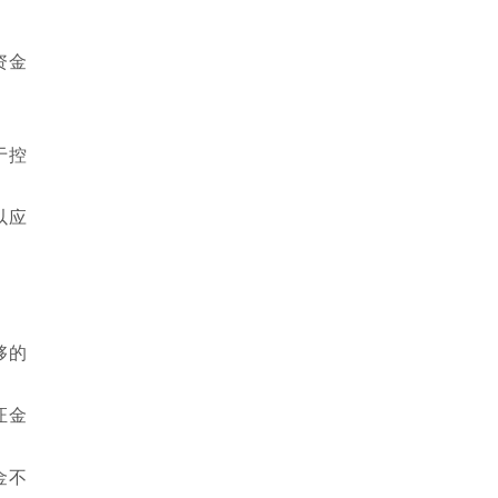
资金
于控
以应
够的
证金
金不