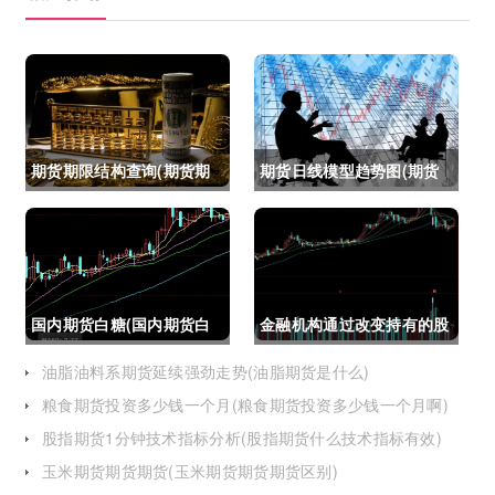
期货期限结构查询(期货期
期货日线模型趋势图(期货
限结构)
日线模型趋势图怎么看)
国内期货白糖(国内期货白
金融机构通过改变持有的股
糖合约是怎么交割)
指期货合约(股指期货合约
油脂油料系期货延续强劲走势(油脂期货是什么)
粮食期货投资多少钱一个月(粮食期货投资多少钱一个月啊)
最长持有多久)
股指期货1分钟技术指标分析(股指期货什么技术指标有效)
玉米期货期货期货(玉米期货期货期货区别)