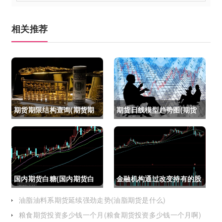
相关推荐
期货期限结构查询(期货期
期货日线模型趋势图(期货
限结构)
日线模型趋势图怎么看)
国内期货白糖(国内期货白
金融机构通过改变持有的股
糖合约是怎么交割)
指期货合约(股指期货合约
油脂油料系期货延续强劲走势(油脂期货是什么)
粮食期货投资多少钱一个月(粮食期货投资多少钱一个月啊)
最长持有多久)