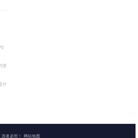
的)
的变
是什
立镜像，违者必究！
网站地图