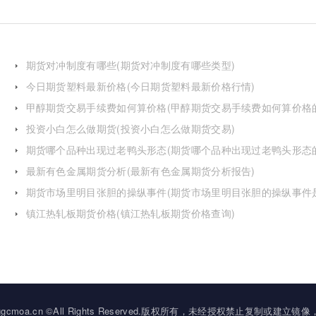
期货对冲制度有哪些(期货对冲制度有哪些类型)
今日期货塑料最新价格(今日期货塑料最新价格行情)
甲醇期货交易手续费如何算价格(甲醇期货交易手续费如何算价格
投资小白怎么做期货(投资小白怎么做期货交易)
期货哪个品种出现过老鸭头形态(期货哪个品种出现过老鸭头形态
化)
最新有色金属期货分析(最新有色金属期货分析报告)
期货市场里明目张胆的操纵事件(期货市场里明目张胆的操纵事件
么)
镇江热轧板期货价格(镇江热轧板期货价格查询)
2034 ggcmoa.cn ©All Rights Reserved.版权所有，未经授权禁止复制或建