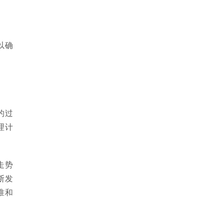
以确
的过
理计
走势
断发
准和