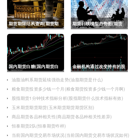
期货期限结构查询(期货期
期货日线模型趋势图(期货
限结构)
日线模型趋势图怎么看)
国内期货白糖(国内期货白
金融机构通过改变持有的股
糖合约是怎么交割)
指期货合约(股指期货合约
油脂油料系期货延续强劲走势(油脂期货是什么)
粮食期货投资多少钱一个月(粮食期货投资多少钱一个月啊)
最长持有多久)
股指期货1分钟技术指标分析(股指期货什么技术指标有效)
玉米期货期货期货(玉米期货期货期货区别)
商品期货各品种相关性(商品期货各品种相关性差异)
恒泰期货2队(恒泰期货咋样)
当前国内期货交易市场状况(当前国内期货交易市场状况如何)