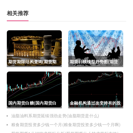
相关推荐
期货期限结构查询(期货期
期货日线模型趋势图(期货
限结构)
日线模型趋势图怎么看)
国内期货白糖(国内期货白
金融机构通过改变持有的股
糖合约是怎么交割)
指期货合约(股指期货合约
油脂油料系期货延续强劲走势(油脂期货是什么)
粮食期货投资多少钱一个月(粮食期货投资多少钱一个月啊)
最长持有多久)