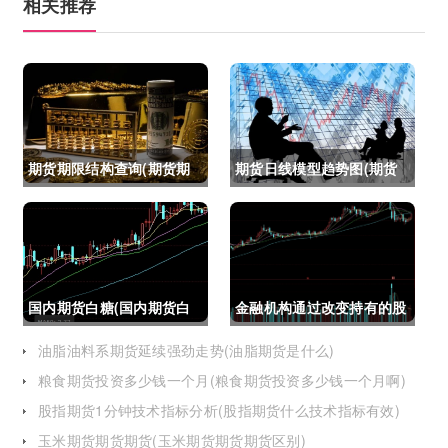
相关推荐
期货期限结构查询(期货期
期货日线模型趋势图(期货
限结构)
日线模型趋势图怎么看)
国内期货白糖(国内期货白
金融机构通过改变持有的股
糖合约是怎么交割)
指期货合约(股指期货合约
油脂油料系期货延续强劲走势(油脂期货是什么)
粮食期货投资多少钱一个月(粮食期货投资多少钱一个月啊)
最长持有多久)
股指期货1分钟技术指标分析(股指期货什么技术指标有效)
玉米期货期货期货(玉米期货期货期货区别)