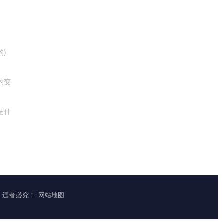
的)
的变
是什
立镜像，违者必究！
网站地图