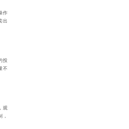
操作
卖出
的投
量不
，观
制，