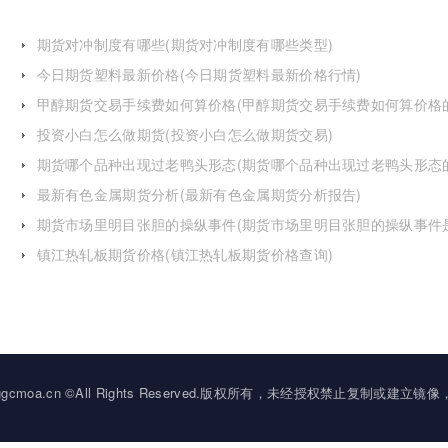
期货对冲制度有哪些(期货对冲制度有哪些类型)
今日期货塑料最新价格(今日期货塑料最新价格行情)
甲醇期货交易手续费如何算价格(甲醇期货交易手续费如何算价格
投资小白怎么做期货(投资小白怎么做期货交易)
期货哪个品种出现过老鸭头形态(期货哪个品种出现过老鸭头形态
化)
最新有色金属期货分析(最新有色金属期货分析报告)
期货市场里明目张胆的操纵事件(期货市场里明目张胆的操纵事件
么)
镇江热轧板期货价格(镇江热轧板期货价格查询)
2034 ggcmoa.cn ©All Rights Reserved.版权所有，未经授权禁止复制或建