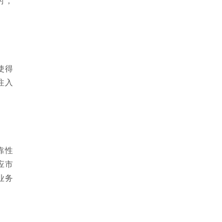
时，
使得
注入
靠性
应市
业务