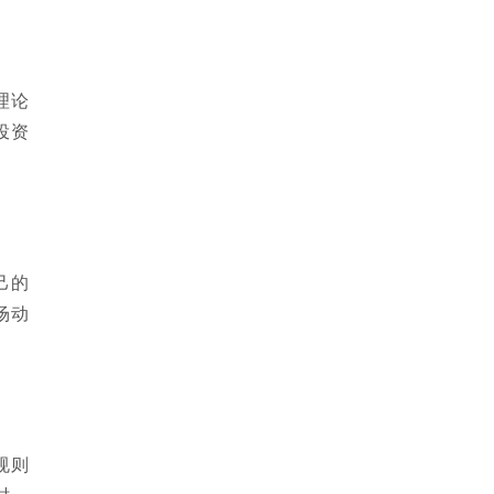
理论
投资
己的
场动
规则