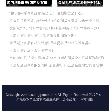
国内期货白糖(国内期货白
金融机构通过改变持有的股
糖合约是怎么交割)
指期货合约(股指期货合约
油脂油料系期货延续强劲走势(油脂期货是什么)
粮食期货投资多少钱一个月(粮食期货投资多少钱一个月啊)
最长持有多久)
股指期货1分钟技术指标分析(股指期货什么技术指标有效)
玉米期货期货期货(玉米期货期货期货区别)
商品期货各品种相关性(商品期货各品种相关性差异)
恒泰期货2队(恒泰期货咋样)
当前国内期货交易市场状况(当前国内期货交易市场状况如何)
什么是金融期货的套期和保值功能(什么是金融期货的套期和
保值功能的区别)
Copyright 2024-2034 ggcmoa.cn ©All Rights Reserved.版权所有，
未经授权禁止复制或建立镜像，违者必究！
网站地图