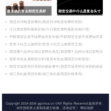
最准确的黄金期货交易师
期货交易中什么是复合头寸
(最准确的黄金期货交易师
(期货交易中什么是复合头
期货对冲制度有哪些(期货对冲制度有哪些类型)
今日期货塑料最新价格(今日期货塑料最新价格行情)
是谁)
寸交易)
甲醇期货交易手续费如何算价格(甲醇期货交易手续费如何算
价格的)
投资小白怎么做期货(投资小白怎么做期货交易)
期货哪个品种出现过老鸭头形态(期货哪个品种出现过老鸭头
形态的变化)
最新有色金属期货分析(最新有色金属期货分析报告)
期货市场里明目张胆的操纵事件(期货市场里明目张胆的操纵
事件是什么)
镇江热轧板期货价格(镇江热轧板期货价格查询)
Copyright 2024-2034 ggcmoa.cn ©All Rights Reserved.版权所有，
未经授权禁止复制或建立镜像，违者必究！
网站地图