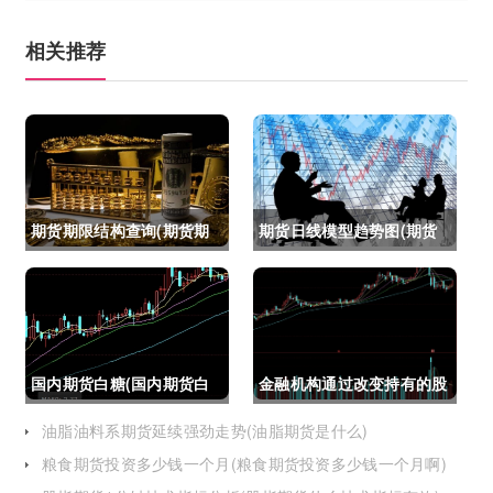
相关推荐
期货期限结构查询(期货期
期货日线模型趋势图(期货
限结构)
日线模型趋势图怎么看)
国内期货白糖(国内期货白
金融机构通过改变持有的股
糖合约是怎么交割)
指期货合约(股指期货合约
油脂油料系期货延续强劲走势(油脂期货是什么)
粮食期货投资多少钱一个月(粮食期货投资多少钱一个月啊)
最长持有多久)