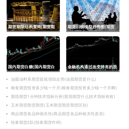
期货期限结构查询(期货期
期货日线模型趋势图(期货
限结构)
日线模型趋势图怎么看)
国内期货白糖(国内期货白
金融机构通过改变持有的股
糖合约是怎么交割)
指期货合约(股指期货合约
油脂油料系期货延续强劲走势(油脂期货是什么)
粮食期货投资多少钱一个月(粮食期货投资多少钱一个月啊)
最长持有多久)
股指期货1分钟技术指标分析(股指期货什么技术指标有效)
玉米期货期货期货(玉米期货期货期货区别)
商品期货各品种相关性(商品期货各品种相关性差异)
恒泰期货2队(恒泰期货咋样)