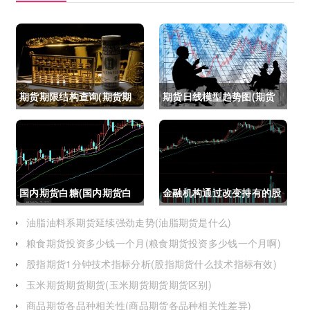
期货期限结构查询(期货期
期货日线模型趋势图(期货
限结构)
日线模型趋势图怎么看)
国内期货白糖(国内期货白
金融机构通过改变持有的股
糖合约是怎么交割)
指期货合约(股指期货合约
油脂油料系期货延续强劲走势(油脂期货是什么)
粮食期货投资多少钱一个月(粮食期货投资多少钱一个月啊)
最长持有多久)
股指期货1分钟技术指标分析(股指期货什么技术指标有效)
玉米期货期货期货(玉米期货期货期货区别)
商品期货各品种相关性(商品期货各品种相关性差异)