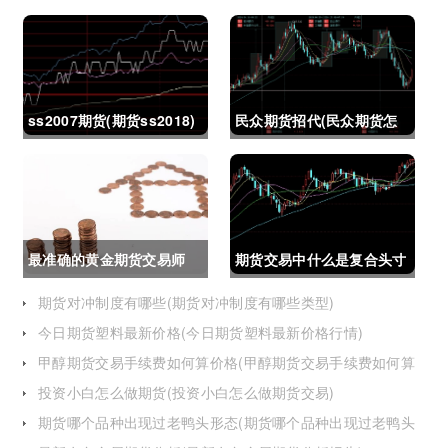
ss2007期货(期货ss2018)
民众期货招代(民众期货怎
么了)
最准确的黄金期货交易师
期货交易中什么是复合头寸
(最准确的黄金期货交易师
(期货交易中什么是复合头
期货对冲制度有哪些(期货对冲制度有哪些类型)
今日期货塑料最新价格(今日期货塑料最新价格行情)
是谁)
寸交易)
甲醇期货交易手续费如何算价格(甲醇期货交易手续费如何算
价格的)
投资小白怎么做期货(投资小白怎么做期货交易)
期货哪个品种出现过老鸭头形态(期货哪个品种出现过老鸭头
形态的变化)