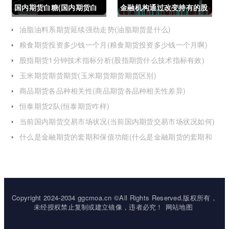
国内期货白糖(国内期货白
金融机构通过改变持有的股
糖合约是怎么交割)
指期货合约(股指期货合约
油脂油料系期货延续强劲走势(油脂期货是什么)
粮食期货投资多少钱一个月(粮食期货投资多少钱一个月啊)
最长持有多久)
股指期货1分钟技术指标分析(股指期货什么技术指标有效)
玉米期货期货期货(玉米期货期货期货区别)
商品期货各品种相关性(商品期货各品种相关性差异)
恒泰期货2队(恒泰期货咋样)
当前国内期货交易市场状况(当前国内期货交易市场状况如何)
什么是金融期货的套期和保值功能(什么是金融期货的套期和
保值功能的区别)
Copyright 2024-2034 ggcmoa.cn ©All Rights Reserved.版权所有，
未经授权禁止复制或建立镜像，违者必究！
网站地图