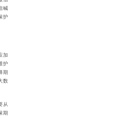
信喊
保护
应加
维护
择期
大数
要从
保期