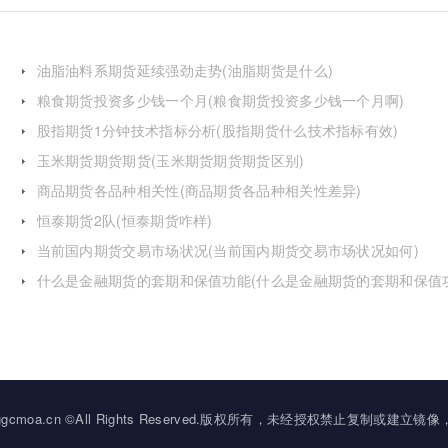
油脂油料系期货延续强劲走势(油脂期货是什么)
粮食期货投资多少钱一个月(粮食期货投资多少钱一个月啊)
股指期货1分钟技术指标分析(股指期货什么技术指标有效)
玉米期货期货期货(玉米期货期货期货区别)
商品期货各品种相关性(商品期货各品种相关性差异)
恒泰期货2队(恒泰期货咋样)
当前国内期货交易市场状况(当前国内期货交易市场状况如何)
什么是金融期货的套期和保值功能(什么是金融期货的套期和保值
的区别)
2034 ggcmoa.cn ©All Rights Reserved.版权所有，未经授权禁止复制或建