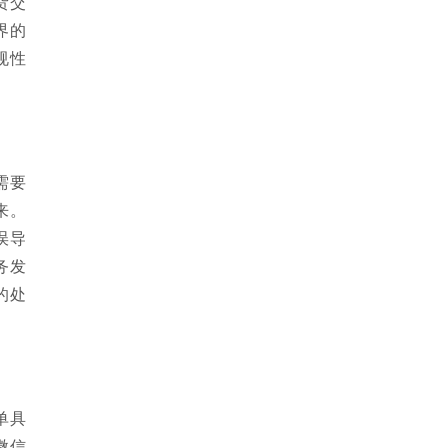
货交
界的
规性
需要
来。
误导
务发
的处
单具
微信