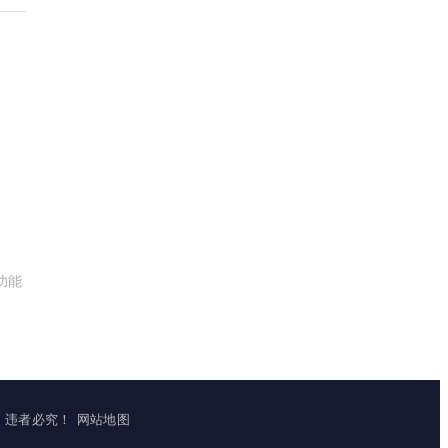
功能
立镜像，违者必究！
网站地图