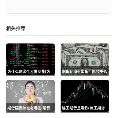
相关推荐
为什么建议个人做期货(为
期货到期不出货可以转平仓
什么建议个人做期货交易)
吗吗(期货如果到期不平仓
怎么办)
期货隔夜持仓有哪些(期货
镍王期货是看跌(镍王期货
隔夜持仓有哪些风险)
是看跌还是看涨)